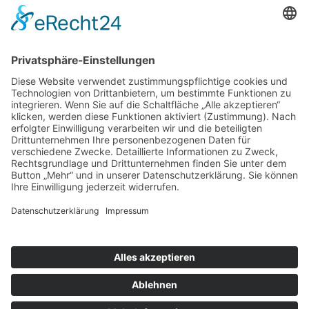
Ihre MACH’S SICHER Kompetenzpartner
BWB Sicherheitstechnik
DER ALARM PROFI Nord
Elektro-Montage Mohr
Glaserei Schulz
Schulz & Kühnapfel Bautechnik GmbH
STAAL Rollladen- und Sonnenschutz
Tresor Baumann
Rönnau Feuerschutz OHG