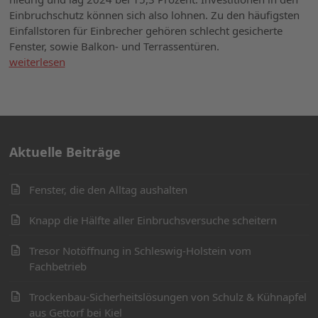
Einbruchschutz können sich also lohnen. Zu den häufigsten
Einfallstoren für Einbrecher gehören schlecht gesicherte
Fenster, sowie Balkon- und Terrassentüren.
weiterlesen
Aktuelle Beiträge
Fenster, die den Alltag aushalten
Knapp die Hälfte aller Einbruchsversuche scheitern
Tresor Notöffnung in Schleswig-Holstein vom
Fachbetrieb
Trockenbau-Sicherheitslösungen von Schulz & Kühnapfel
aus Gettorf bei Kiel