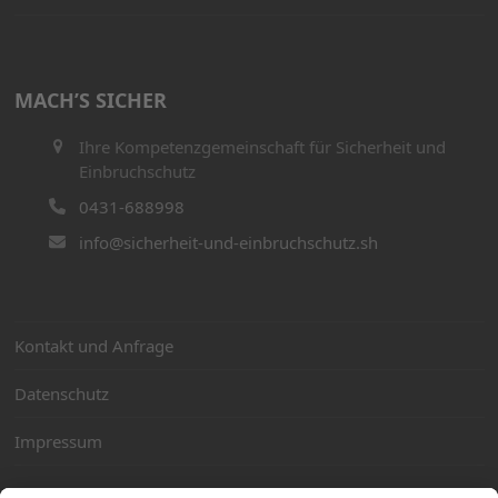
MACH’S SICHER
Ihre Kompetenzgemeinschaft für Sicherheit und
Einbruchschutz
0431-688998
info@sicherheit-und-einbruchschutz.sh
Kontakt und Anfrage
Datenschutz
Impressum