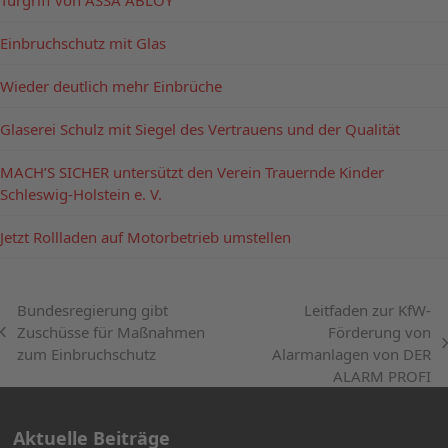
Türgriff von ASSA ABLOY
Einbruchschutz mit Glas
Wieder deutlich mehr Einbrüche
Glaserei Schulz mit Siegel des Vertrauens und der Qualität
MACH’S SICHER untersützt den Verein Trauernde Kinder
Schleswig-Holstein e. V.
Jetzt Rollladen auf Motorbetrieb umstellen
Bundesregierung gibt
Leitfaden zur KfW-
Zuschüsse für Maßnahmen
Förderung von
vorheriger
Nächster
zum Einbruchschutz
Alarmanlagen von DER
Beitrag:
Beitrag:
ALARM PROFI
Aktuelle Beiträge