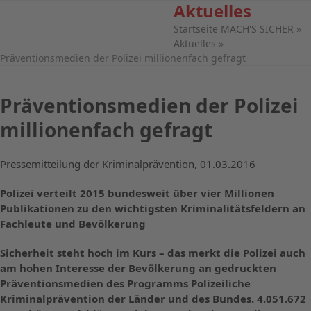
Aktuelles
Open
Close
Skip
to
Startseite MACH'S SICHER
»
mobile
mobile
content
Aktuelles
»
menu
menu
Präventionsmedien der Polizei millionenfach gefragt
Präventionsmedien der Polizei
millionenfach gefragt
Pressemitteilung der Kriminalprävention, 01.03.2016
Polizei verteilt 2015 bundesweit über vier Millionen
Publikationen zu den wichtigsten Kriminalitätsfeldern an
Fachleute und Bevölkerung
Sicherheit steht hoch im Kurs – das merkt die Polizei auch
am hohen Interesse der Bevölkerung an gedruckten
Präventionsmedien des Programms Polizeiliche
Kriminalprävention der Länder und des Bundes. 4.051.672