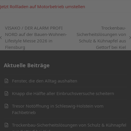
Jetzt Rollladen auf Motorbetrieb umstellen
VISAKO / DER ALARM PROFI
Trockenbau-
NORD auf der Bauen-Wohnen-
Sicherheitslösungen von
vorheriger
Nächster
Lifestyle Messe 2026 in
Schulz & Kühnapfel aus
Beitrag:
Beitrag:
Flensburg
Gettorf bei Kiel
Aktuelle Beiträge
Fenster, die den Alltag aushalten
Knapp die Hälfte aller Einbruchsversuche scheitern
Tresor Notöffnung in Schleswig-Holstein vom
Fachbetrieb
Trockenbau-Sicherheitslösungen von Schulz & Kühnapfel