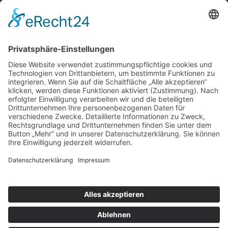
Ihre MACH’S SICHER Kompetenzpartner
BWB Sicherheitstechnik
DER ALARM PROFI Nord
Elektro-Montage Mohr
Glaserei Schulz
Schulz & Kühnapfel Bautechnik GmbH
STAAL Rollladen- und Sonnenschutz
Tresor Baumann
Rönnau Feuerschutz OHG