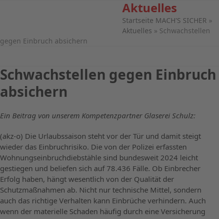
Aktuelles
Open
Close
Skip
to
Startseite MACH'S SICHER
»
mobile
mobile
content
Aktuelles
»
Schwachstellen
menu
menu
gegen Einbruch absichern
Schwachstellen gegen Einbruch
absichern
Ein Beitrag von unserem Kompetenzpartner Glaserei Schulz:
(akz-o) Die Urlaubssaison steht vor der Tür und damit steigt
wieder das Einbruchrisiko. Die von der Polizei erfassten
Wohnungseinbruchdiebstähle sind bundesweit 2024 leicht
gestiegen und beliefen sich auf 78.436 Fälle. Ob Einbrecher
Erfolg haben, hängt wesentlich von der Qualität der
Schutzmaßnahmen ab. Nicht nur technische Mittel, sondern
auch das richtige Verhalten kann Einbrüche verhindern. Auch
wenn der materielle Schaden häufig durch eine Versicherung